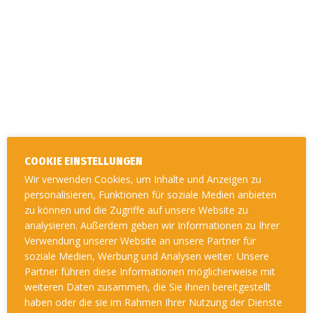
Vestibulum iaculis velit
Nec ante varius tempus
Duis sollicitudin lacus sapien
Sed pharetra felis facilisis sed
Cras eget sapien auctor, porttitor nisi vitae, vulputate justo. Cras
et pharetra ligula, vel vestibulum ipsum. Orci varius natoque
penatibus et magnis dis parturient montes, nascetur ridiculus
COOKIE EINSTELLUNGEN
mus.
Wir verwenden Cookies, um Inhalte und Anzeigen zu
personalisieren, Funktionen für soziale Medien anbieten
zu können und die Zugriffe auf unsere Website zu
5 Things You Didn’t Know About
analysieren. Außerdem geben wir Informationen zu Ihrer
Verwendung unserer Website an unsere Partner für
Boxing
soziale Medien, Werbung und Analysen weiter. Unsere
Partner führen diese Informationen möglicherweise mit
Quisque scelerisque suscipit purus, nec venenatis nulla lobortis
weiteren Daten zusammen, die Sie ihnen bereitgestellt
eu. Interdum et malesuada fames ac ante ipsum primis in
haben oder die sie im Rahmen Ihrer Nutzung der Dienste
faucibus. Suspendisse tempor id lacus in tincidunt. Vestibulum