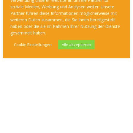
Verwendung unserer Website an unsere Partner für
soziale Medien, Werbung und Analysen weiter. Unsere
Partner führen diese Informationen möglicherweise mit
KALENDER
weiteren Daten zusammen, die Sie ihnen bereitgestellt
haben oder die sie im Rahmen Ihrer Nutzung der Dienste
gesammelt haben.
August 2026
Cookie Einstellungen
Alle akzeptieren
M
D
M
D
F
S
S
1
2
3
4
5
6
7
8
9
10
11
12
13
14
15
16
17
18
19
20
21
22
23
24
25
26
27
28
29
30
31